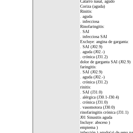
Catarro nasal, agudo
Coriza (aguda)
Rinitis:
. aguda
. infecciosa
Rinofaringitis:
. SAI
. infecciosa SAI
Excluye: angina de garganta:
. SAI (J02.9)
. aguda (J02.-)
. crónica (J31.2)
dolor de garganta SAI (J02.9)
faringitis:
. SAI (J02.9)
. aguda (J02.-)
. crónica (J31.2)
rinitis:
. SAI (J31.0)
. alérgica (J30.1-J30.4)
. crónica (J31.0)
. vasomotora (J30.0)
rinofaringitis crónica (J31.1)
J01 Sinusitis aguda
Incluye: absceso )
empiema )
infección ) agudo(a) de seno pa