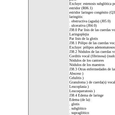
Excluye: estenosis subglótica p
estridor (R06.1)
estridor laringeo congénito (Q
laringitis:
. obstructiva (aguda) (J05.0)
. ulcerativa (J04.0)
J38.0 Par lisis de las cuerdas vo
Laringoplejia
Par lisis de la glotis
J38.1 Pólipo de las cuerdas voca
Excluye: pólipos adenomatosos
J38.2 Nódulos de las cuerdas v
Corditis vocal (fibrinosa) (nud
Nódulos de los cantores
Nódulos de los maestros
J38.3 Otras enfermedades de la
Absceso )
Celulitis )
Granuloma ) de cuerda(s) vocal
Leucoplasia )
Leucoqueratosis )
J38.4 Edema de laringe
Edema (de la):
. glotis
. subglótico
. supraglótico