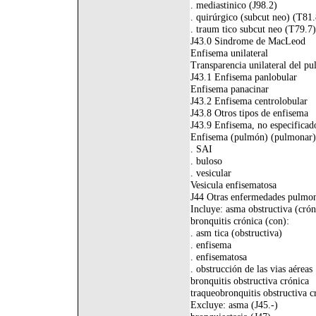
. mediastinico (J98.2)
. quirúrgico (subcut neo) (T81.
. traum tico subcut neo (T79.7)
J43.0 Sindrome de MacLeod
Enfisema unilateral
Transparencia unilateral del p
J43.1 Enfisema panlobular
Enfisema panacinar
J43.2 Enfisema centrolobular
J43.8 Otros tipos de enfisema
J43.9 Enfisema, no especificad
Enfisema (pulmón) (pulmonar)
. SAI
. buloso
. vesicular
Vesicula enfisematosa
J44 Otras enfermedades pulmona
Incluye: asma obstructiva (crón
bronquitis crónica (con):
. asm tica (obstructiva)
. enfisema
. enfisematosa
. obstrucción de las vias aéreas
bronquitis obstructiva crónica
traqueobronquitis obstructiva c
Excluye: asma (J45.-)