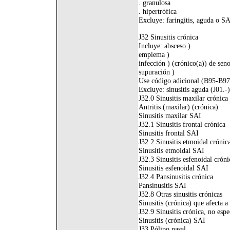
. granulosa
. hipertrófica
Excluye: faringitis, aguda o SA
J32 Sinusitis crónica
Incluye: absceso )
empiema )
infección ) (crónico(a)) de sen
supuración )
Use código adicional (B95-B97),
Excluye: sinusitis aguda (J01.-)
J32.0 Sinusitis maxilar crónica
Antritis (maxilar) (crónica)
Sinusitis maxilar SAI
J32.1 Sinusitis frontal crónica
Sinusitis frontal SAI
J32.2 Sinusitis etmoidal crónic
Sinusitis etmoidal SAI
J32.3 Sinusitis esfenoidal cróni
Sinusitis esfenoidal SAI
J32.4 Pansinusitis crónica
Pansinusitis SAI
J32.8 Otras sinusitis crónicas
Sinusitis (crónica) que afecta a
J32.9 Sinusitis crónica, no espe
Sinusitis (crónica) SAI
J33 Pólipo nasal