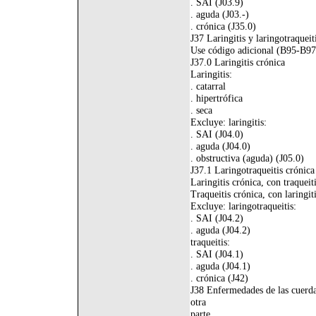
. SAI (J03.9)
. aguda (J03.-)
. crónica (J35.0)
J37 Laringitis y laringotraqueit
Use código adicional (B95-B97),
J37.0 Laringitis crónica
Laringitis:
. catarral
. hipertrófica
. seca
Excluye: laringitis:
. SAI (J04.0)
. aguda (J04.0)
. obstructiva (aguda) (J05.0)
J37.1 Laringotraqueitis crónica
Laringitis crónica, con traqueit
Traqueitis crónica, con laringit
Excluye: laringotraqueitis:
. SAI (J04.2)
. aguda (J04.2)
traqueitis:
. SAI (J04.1)
. aguda (J04.1)
. crónica (J42)
J38 Enfermedades de las cuerdas
otra
parte