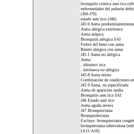
bronquitis crónica asm tica (obs
enfermedades del pulmón debid
(J60-J70)
estado asm tico (J46)
J45.0 Asma predominantemente
Asma alérgica extrinseca
Asma atópica
Bronquitis alérgica SAI
Fiebre del heno con asma
Rinitis alérgica con asma
J45.1 Asma no alérgica
Asma:
. idiosincr sica
. intrinseca no alérgica
J45.8 Asma mixta
Combinación de condiciones en
J45.9 Asma, no especificada
Asma de aparición tardia
Bronquitis asm tica SAI
J46 Estado asm tico
Asma aguda severa
J47 Bronquiectasia
Bronquiolectasia
Excluye: bronquiectasia congén
bronquiectasia tuberculosa (en
(A15-A16)