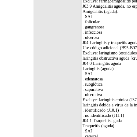
Excluye: faringoamigdalitis por
J03.9 Amigdalitis aguda, no es
Amigdalitis (aguda):
. SAI
. folicular
. gangrenosa
. infecciosa
. ulcerosa
J04 Laringitis y traqueitis agud
Use código adicional (B95-B97),
Excluye: laringismo (estridulos
laringitis obstructiva aguda [cru
J04.0 Laringitis aguda
Laringitis (aguda):
. SAI
. edematosa
. subglótica
. supurativa
. ulcerativa
Excluye: laringitis crónica (J37
laringitis debida a virus de la i
. identificado (J10.1)
. no identificado (J11.1)
J04.1 Traqueitis aguda
Traqueitis (aguda):
. SAI
. catarral