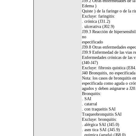
J39.2 Otras enfermedades de la
Edema )
Quiste ) de la faringe o de la r
Excluye: faringitis:
. crónica (J31.2)
. ulcerativa (J02.9)
J39.3 Reacción de hipersensibili
no
especificado
J39.8 Otras enfermedades especi
J39.9 Enfermedad de las vias re
Enfermedades crónicas de las vi
(J40-J47)
Excluye: fibrosis quistica (E84.
J40 Bronquitis, no especificad
Nota: los casos de bronquitis 
especificada como aguda o cró
agudos y deben asignarse a J20.
Bronquitis:
. SAI
. catarral
. con traqueitis SAI
Traqueobronquitis SAI
Excluye: bronquitis:
. alérgica SAI (J45.0)
. asm tica SAI (J45.9)
. quimica (aguda) (J68.0)