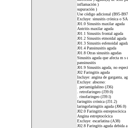
inflamación )
supuración )
Use código adicional (B95-B97),
Excluye: sinusitis crónica o SA
J01.0 Sinusitis maxilar aguda
Antritis maxilar aguda
J01.1 Sinusitis frontal aguda
J01.2 Sinusitis etmoidal aguda
J01.3 Sinusitis esfenoidal agud
J01.4 Pansinusitis aguda
J01.8 Otras sinusitis agudas
Sinusitis aguda que afecta m s 
pansinusitis
J01.9 Sinusitis aguda, no espec
J02 Faringitis aguda
Incluye: angina de garganta, a
Excluye: absceso:
. periamigdalino (J36)
. retrofaringeo (J39.0)
. rinofaringeo (J39.l)
faringitis crónica (J31.2)
laringofaringitis aguda (J06.0)
J02.0 Faringitis estreptocócica
Angina estreptocócica
Excluye: escarlatina (A38)
J02.8 Faringitis aguda debida 