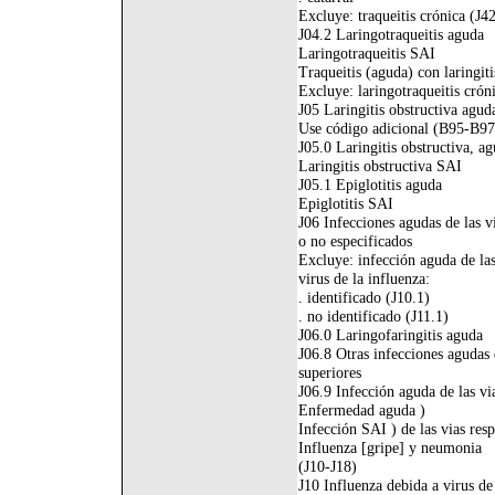
Excluye: traqueitis crónica (J4
J04.2 Laringotraqueitis aguda
Laringotraqueitis SAI
Traqueitis (aguda) con laringit
Excluye: laringotraqueitis crón
J05 Laringitis obstructiva aguda
Use código adicional (B95-B97),
J05.0 Laringitis obstructiva, a
Laringitis obstructiva SAI
J05.1 Epiglotitis aguda
Epiglotitis SAI
J06 Infecciones agudas de las vi
o no especificados
Excluye: infección aguda de las
virus de la influenza:
. identificado (J10.1)
. no identificado (J11.1)
J06.0 Laringofaringitis aguda
J06.8 Otras infecciones agudas d
superiores
J06.9 Infección aguda de las via
Enfermedad aguda )
Infección SAI ) de las vias resp
Influenza [gripe] y neumonia
(J10-J18)
J10 Influenza debida a virus de 