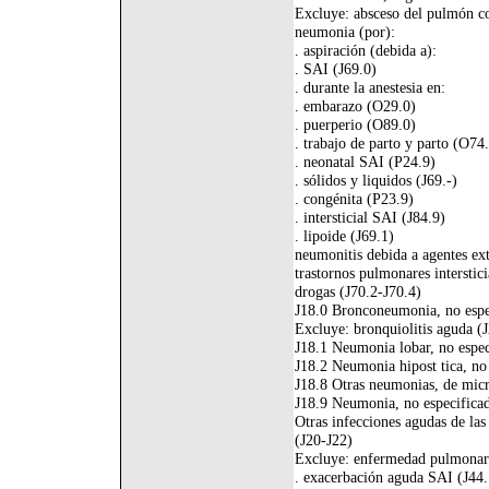
Excluye: absceso del pulmón c
neumonia (por):
. aspiración (debida a):
. SAI (J69.0)
. durante la anestesia en:
. embarazo (O29.0)
. puerperio (O89.0)
. trabajo de parto y parto (O74
. neonatal SAI (P24.9)
. sólidos y liquidos (J69.-)
. congénita (P23.9)
. intersticial SAI (J84.9)
. lipoide (J69.1)
neumonitis debida a agentes ex
trastornos pulmonares interstic
drogas (J70.2-J70.4)
J18.0 Bronconeumonia, no espe
Excluye: bronquiolitis aguda (J
J18.1 Neumonia lobar, no espec
J18.2 Neumonia hipost tica, no
J18.8 Otras neumonias, de mic
J18.9 Neumonia, no especifica
Otras infecciones agudas de las 
(J20-J22)
Excluye: enfermedad pulmonar 
. exacerbación aguda SAI (J44.