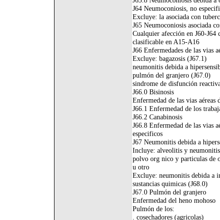
J63.8 Neumoconiosis debida a o
J64 Neumoconiosis, no especif
Excluye: la asociada con tuberc
J65 Neumoconiosis asociada con
Cualquier afección en J60-J64 
clasificable en A15-A16
J66 Enfermedades de las vias aé
Excluye: bagazosis (J67.1)
neumonitis debida a hipersensib
pulmón del granjero (J67.0)
sindrome de disfunción reactiva
J66.0 Bisinosis
Enfermedad de las vias aéreas 
J66.1 Enfermedad de los trabaj
J66.2 Canabinosis
J66.8 Enfermedad de las vias aé
especificos
J67 Neumonitis debida a hipers
Incluye: alveolitis y neumonitis
polvo org nico y particulas de 
u otro
Excluye: neumonitis debida a i
sustancias quimicas (J68.0)
J67.0 Pulmón del granjero
Enfermedad del heno mohoso
Pulmón de los:
. cosechadores (agricolas)