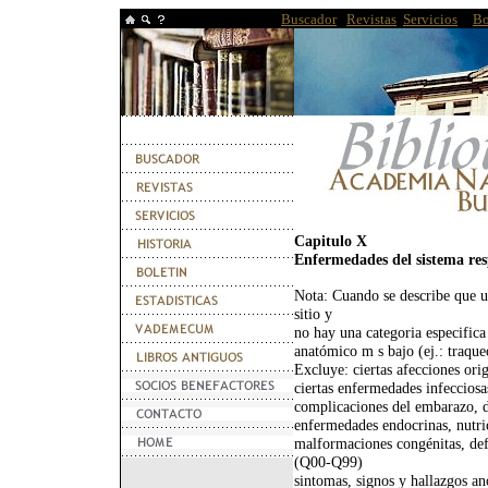
Buscador
|
Revistas
|
Servicios
|T
Bo
Capitulo X
Enfermedades del sistema res
Nota: Cuando se describe que u
sitio y
no hay una categoria especifica p
anatómico m s bajo (ej.: traque
Excluye: ciertas afecciones ori
ciertas enfermedades infecciosa
complicaciones del embarazo, 
enfermedades endocrinas, nutri
malformaciones congénitas, de
(Q00-Q99)
sintomas, signos y hallazgos an