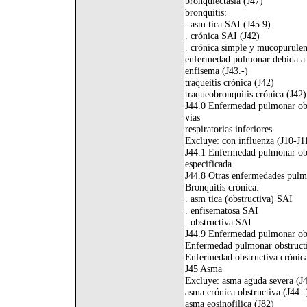
bronquiectasia (J47)
bronquitis:
. asm tica SAI (J45.9)
. crónica SAI (J42)
. crónica simple y mucopurulen
enfermedad pulmonar debida a 
enfisema (J43.-)
traqueitis crónica (J42)
traqueobronquitis crónica (J42)
J44.0 Enfermedad pulmonar obst
vias
respiratorias inferiores
Excluye: con influenza (J10-J1
J44.1 Enfermedad pulmonar obs
especificada
J44.8 Otras enfermedades pulmo
Bronquitis crónica:
. asm tica (obstructiva) SAI
. enfisematosa SAI
. obstructiva SAI
J44.9 Enfermedad pulmonar obst
Enfermedad pulmonar obstruct
Enfermedad obstructiva crónica
J45 Asma
Excluye: asma aguda severa (J
asma crónica obstructiva (J44.-
asma eosinofilica (J82)