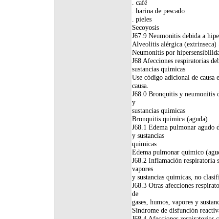
. café
. harina de pescado
. pieles
Secoyosis
J67.9 Neumonitis debida a hipe
Alveolitis alérgica (extrinseca)
Neumonitis por hipersensibili
J68 Afecciones respiratorias de
sustancias quimicas
Use código adicional de causa e
causa.
J68.0 Bronquitis y neumonitis 
y
sustancias quimicas
Bronquitis quimica (aguda)
J68.1 Edema pulmonar agudo de
y sustancias
quimicas
Edema pulmonar quimico (agu
J68.2 Inflamación respiratoria 
vapores
y sustancias quimicas, no clasif
J68.3 Otras afecciones respirat
de
gases, humos, vapores y sustan
Sindrome de disfunción reactiva
J68.4 Afecciones respiratorias 