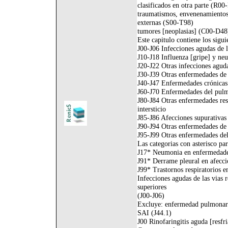
clasificados en otra parte (R00
traumatismos, envenenamientos 
externas (S00-T98)
tumores [neoplasias] (C00-D48
Este capitulo contiene los sigui
J00-J06 Infecciones agudas de la
J10-J18 Influenza [gripe] y ne
J20-J22 Otras infecciones agudas
J30-J39 Otras enfermedades de l
J40-J47 Enfermedades crónicas d
J60-J70 Enfermedades del pulm
J80-J84 Otras enfermedades resp
intersticio
J85-J86 Afecciones supurativas y
J90-J94 Otras enfermedades de 
J95-J99 Otras enfermedades del
Las categorias con asterisco par
J17* Neumonia en enfermedades 
J91* Derrame pleural en afeccio
J99* Trastornos respiratorios e
Infecciones agudas de las vias r
superiores
(J00-J06)
Excluye: enfermedad pulmonar 
SAI (J44.1)
J00 Rinofaringitis aguda [resf