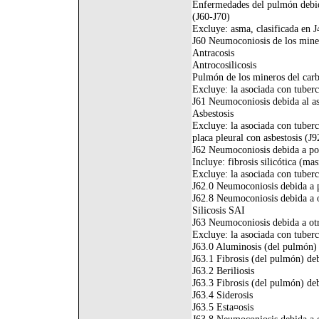
Enfermedades del pulmón debid
(J60-J70)
Excluye: asma, clasificada en J
J60 Neumoconiosis de los mine
Antracosis
Antrocosilicosis
Pulmón de los mineros del car
Excluye: la asociada con tuberc
J61 Neumoconiosis debida al asb
Asbestosis
Excluye: la asociada con tuberc
placa pleural con asbestosis (J9
J62 Neumoconiosis debida a pol
Incluye: fibrosis silicótica (ma
Excluye: la asociada con tuberc
J62.0 Neumoconiosis debida a p
J62.8 Neumoconiosis debida a o
Silicosis SAI
J63 Neumoconiosis debida a otr
Excluye: la asociada con tuberc
J63.0 Aluminosis (del pulmón)
J63.1 Fibrosis (del pulmón) de
J63.2 Beriliosis
J63.3 Fibrosis (del pulmón) deb
J63.4 Siderosis
J63.5 Esta¤osis