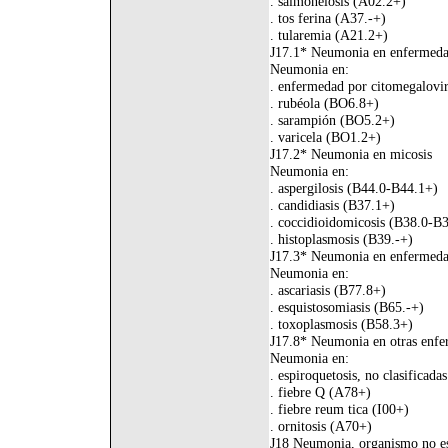
. salmonelosis (A02.2+)
. tos ferina (A37.-+)
. tularemia (A21.2+)
J17.1* Neumonia en enfermedade
Neumonia en:
. enfermedad por citomegalovi
. rubéola (BO6.8+)
. sarampión (BO5.2+)
. varicela (BO1.2+)
J17.2* Neumonia en micosis
Neumonia en:
. aspergilosis (B44.0-B44.1+)
. candidiasis (B37.1+)
. coccidioidomicosis (B38.0-B
. histoplasmosis (B39.-+)
J17.3* Neumonia en enfermedad
Neumonia en:
. ascariasis (B77.8+)
. esquistosomiasis (B65.-+)
. toxoplasmosis (B58.3+)
J17.8* Neumonia en otras enfer
Neumonia en:
. espiroquetosis, no clasificada
. fiebre Q (A78+)
. fiebre reum tica (I00+)
. ornitosis (A70+)
J18 Neumonia, organismo no es