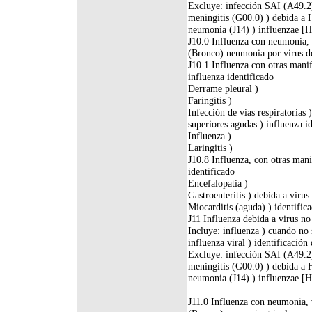
Excluye: infección SAI (A49.2
meningitis (G00.0) ) debida a
neumonia (J14) ) influenzae [H
J10.0 Influenza con neumonia, d
(Bronco) neumonia por virus de
J10.1 Influenza con otras manife
influenza identificado
Derrame pleural )
Faringitis )
Infección de vias respiratorias 
superiores agudas ) influenza i
Influenza )
Laringitis )
J10.8 Influenza, con otras mani
identificado
Encefalopatia )
Gastroenteritis ) debida a virus
Miocarditis (aguda) ) identific
J11 Influenza debida a virus no
Incluye: influenza ) cuando no 
influenza viral ) identificación 
Excluye: infección SAI (A49.2
meningitis (G00.0) ) debida a
neumonia (J14) ) influenzae [H
J11.0 Influenza con neumonia, 