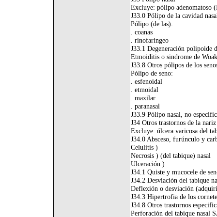
Excluye: pólipo adenomatoso 
J33.0 Pólipo de la cavidad nasa
Pólipo (de las):
. coanas
. rinofaringeo
J33.1 Degeneración polipoide d
Etmoiditis o sindrome de Woak
J33.8 Otros pólipos de los seno
Pólipo de seno:
. esfenoidal
. etmoidal
. maxilar
. paranasal
J33.9 Pólipo nasal, no especifi
J34 Otros trastornos de la nariz
Excluye: úlcera varicosa del ta
J34.0 Absceso, furúnculo y car
Celulitis )
Necrosis ) (del tabique) nasal
Ulceración )
J34.1 Quiste y mucocele de sen
J34.2 Desviación del tabique na
Deflexión o desviación (adquiri
J34.3 Hipertrofia de los cornete
J34.8 Otros trastornos especific
Perforación del tabique nasal 