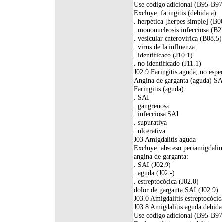
Use código adicional (B95-B97),
Excluye: faringitis (debida a):
. herpética [herpes simple] (B0
. mononucleosis infecciosa (B2
. vesicular enterovirica (B08.5)
. virus de la influenza:
. identificado (J10.1)
. no identificado (J11.1)
J02.9 Faringitis aguda, no espe
Angina de garganta (aguda) SA
Faringitis (aguda):
. SAI
. gangrenosa
. infecciosa SAI
. supurativa
. ulcerativa
J03 Amigdalitis aguda
Excluye: absceso periamigdalin
angina de garganta:
. SAI (J02.9)
. aguda (J02.-)
. estreptocócica (J02.0)
dolor de garganta SAI (J02.9)
J03.0 Amigdalitis estreptocócic
J03.8 Amigdalitis aguda debida
Use código adicional (B95-B97),