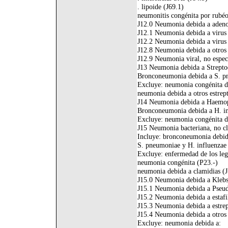
. lipoide (J69.1)
neumonitis congénita por rubéo
J12.0 Neumonia debida a adeno
J12.1 Neumonia debida a virus s
J12.2 Neumonia debida a virus 
J12.8 Neumonia debida a otros 
J12.9 Neumonia viral, no espec
J13 Neumonia debida a Strept
Bronconeumonia debida a S. p
Excluye: neumonia congénita d
neumonia debida a otros estrep
J14 Neumonia debida a Haemop
Bronconeumonia debida a H. in
Excluye: neumonia congénita d
J15 Neumonia bacteriana, no cla
Incluye: bronconeumonia debida 
S. pneumoniae y H. influenzae
Excluye: enfermedad de los leg
neumonia congénita (P23.-)
neumonia debida a clamidias (J
J15.0 Neumonia debida a Klebs
J15.1 Neumonia debida a Pse
J15.2 Neumonia debida a estafi
J15.3 Neumonia debida a estre
J15.4 Neumonia debida a otros 
Excluye: neumonia debida a: