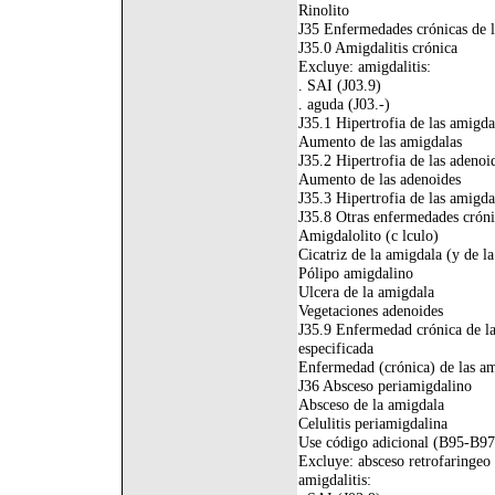
Rinolito
J35 Enfermedades crónicas de l
J35.0 Amigdalitis crónica
Excluye: amigdalitis:
. SAI (J03.9)
. aguda (J03.-)
J35.1 Hipertrofia de las amigda
Aumento de las amigdalas
J35.2 Hipertrofia de las adenoi
Aumento de las adenoides
J35.3 Hipertrofia de las amigda
J35.8 Otras enfermedades cróni
Amigdalolito (c lculo)
Cicatriz de la amigdala (y de l
Pólipo amigdalino
Ulcera de la amigdala
Vegetaciones adenoides
J35.9 Enfermedad crónica de la
especificada
Enfermedad (crónica) de las am
J36 Absceso periamigdalino
Absceso de la amigdala
Celulitis periamigdalina
Use código adicional (B95-B97),
Excluye: absceso retrofaringeo 
amigdalitis: