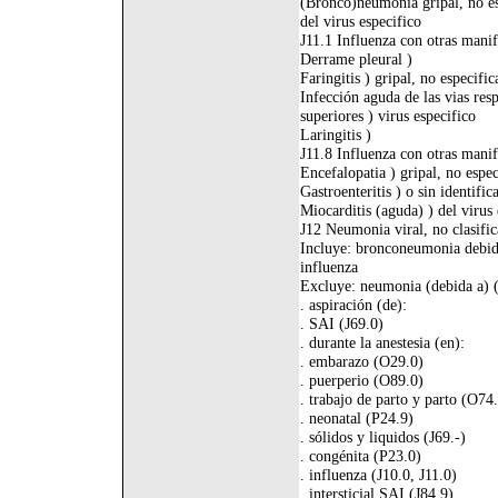
(Bronco)neumonia gripal, no esp
del virus especifico
J11.1 Influenza con otras manife
Derrame pleural )
Faringitis ) gripal, no especifi
Infección aguda de las vias respi
superiores ) virus especifico
Laringitis )
J11.8 Influenza con otras manif
Encefalopatia ) gripal, no espe
Gastroenteritis ) o sin identific
Miocarditis (aguda) ) del virus 
J12 Neumonia viral, no clasific
Incluye: bronconeumonia debida 
influenza
Excluye: neumonia (debida a) (
. aspiración (de):
. SAI (J69.0)
. durante la anestesia (en):
. embarazo (O29.0)
. puerperio (O89.0)
. trabajo de parto y parto (O74
. neonatal (P24.9)
. sólidos y liquidos (J69.-)
. congénita (P23.0)
. influenza (J10.0, J11.0)
. intersticial SAI (J84.9)