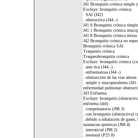
J41 Bronquitis crónica simple 
Excluye: bronquitis crónica:
. SAI (J42)
. obstructiva (J44.-)
J41.0 Bronquitis crónica simpl
J41.1 Bronquitis crónica muco
J41.8 Bronquitis crónica mixta
J42 Bronquitis crónica no espec
Bronquitis crónica SAI
Traqueitis crónica
Traqueobronquitis crónica
Excluye: bronquitis crónica (co
. asm tica (J44.-)
. enfisematosa (J44.-)
. obstrucción de las vias aéreas 
. simple y mucopurulenta (J41.
enfermedad pulmonar obstructi
J43 Enfisema
Excluye: bronquitis (obstructiv
enfisema (del):
. compensatorio (J98.3)
. con bronquitis (obstructiva) c
. debido a inhalación de gases,
sustancias quimicas (J68.4)
. intersticial (J98.2)
. neonatal (P25.0)