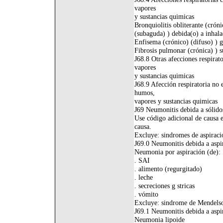
vapores
y sustancias quimicas
Bronquiolitis obliterante (cróni
(subaguda) ) debida(o) a inhala
Enfisema (crónico) (difuso) ) 
Fibrosis pulmonar (crónica) ) s
J68.8 Otras afecciones respirat
vapores
y sustancias quimicas
J68.9 Afección respiratoria no 
humos,
vapores y sustancias quimicas
J69 Neumonitis debida a sólido
Use código adicional de causa e
causa.
Excluye: sindromes de aspiraci
J69.0 Neumonitis debida a aspi
Neumonia por aspiración (de):
. SAI
. alimento (regurgitado)
. leche
. secreciones g stricas
. vómito
Excluye: sindrome de Mendelso
J69.1 Neumonitis debida a aspir
Neumonia lipoide