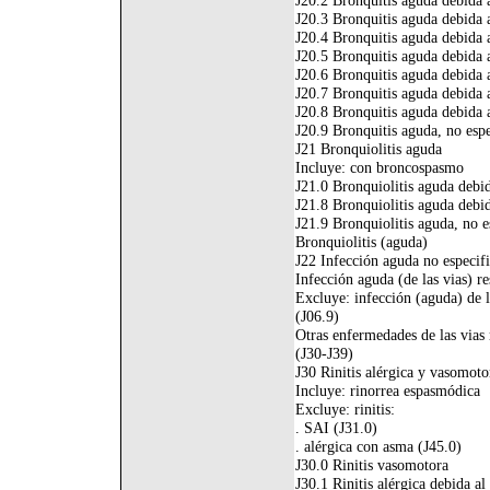
J20.2 Bronquitis aguda debida 
J20.3 Bronquitis aguda debida 
J20.4 Bronquitis aguda debida 
J20.5 Bronquitis aguda debida a 
J20.6 Bronquitis aguda debida 
J20.7 Bronquitis aguda debida 
J20.8 Bronquitis aguda debida 
J20.9 Bronquitis aguda, no esp
J21 Bronquiolitis aguda
Incluye: con broncospasmo
J21.0 Bronquiolitis aguda debida
J21.8 Bronquiolitis aguda debi
J21.9 Bronquiolitis aguda, no e
Bronquiolitis (aguda)
J22 Infección aguda no especific
Infección aguda (de las vias) re
Excluye: infección (aguda) de l
(J06.9)
Otras enfermedades de las vias 
(J30-J39)
J30 Rinitis alérgica y vasomoto
Incluye: rinorrea espasmódica
Excluye: rinitis:
. SAI (J31.0)
. alérgica con asma (J45.0)
J30.0 Rinitis vasomotora
J30.1 Rinitis alérgica debida al