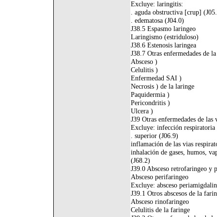
Excluye: laringitis:
. aguda obstructiva [crup] (J05
. edematosa (J04.0)
J38.5 Espasmo laringeo
Laringismo (estriduloso)
J38.6 Estenosis laringea
J38.7 Otras enfermedades de la
Absceso )
Celulitis )
Enfermedad SAI )
Necrosis ) de la laringe
Paquidermia )
Pericondritis )
Ulcera )
J39 Otras enfermedades de las v
Excluye: infección respiratori
. superior (J06.9)
inflamación de las vias respirat
inhalación de gases, humos, va
(J68.2)
J39.0 Absceso retrofaringeo y 
Absceso perifaringeo
Excluye: absceso periamigdalin
J39.1 Otros abscesos de la fari
Absceso rinofaringeo
Celulitis de la faringe