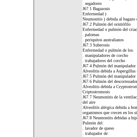
. segadores
J67.1 Bagazosis
Enfermedad )
Neumonitis ) debida al bagazo 
J67.2 Pulmón del ornitófilo
Enfermedad o pulmón del criad
. palomas
. periquitos australianos
J67.3 Suberosis
Enfermedad o pulmón de los:
. manipuladores de corcho
. trabajadores del corcho
J67.4 Pulmón del manipulador 
Alveolitis debida a Aspergillus 
J67.5 Pulmón del manipulador
J67.6 Pulmón del descortezador
Alveolitis debida a Cryptostrom
Criptostromosis
J67.7 Neumonitis de la ventila
del aire
Alveolitis alérgica debida a ho
organismos que crecen en los si
J67.8 Neumonitis debidas a hipe
Pulmón del:
. lavador de queso
. trabajador de: