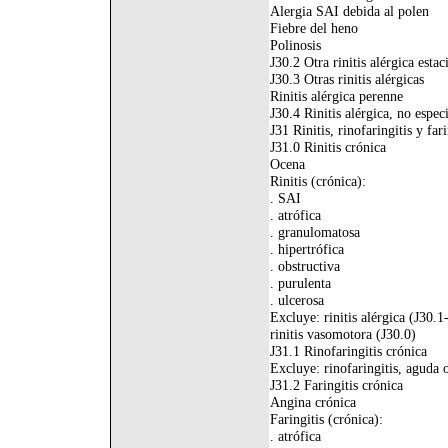
Alergia SAI debida al polen
Fiebre del heno
Polinosis
J30.2 Otra rinitis alérgica estac
J30.3 Otras rinitis alérgicas
Rinitis alérgica perenne
J30.4 Rinitis alérgica, no espec
J31 Rinitis, rinofaringitis y far
J31.0 Rinitis crónica
Ocena
Rinitis (crónica):
. SAI
. atrófica
. granulomatosa
. hipertrófica
. obstructiva
. purulenta
. ulcerosa
Excluye: rinitis alérgica (J30.1
rinitis vasomotora (J30.0)
J31.1 Rinofaringitis crónica
Excluye: rinofaringitis, aguda 
J31.2 Faringitis crónica
Angina crónica
Faringitis (crónica):
. atrófica