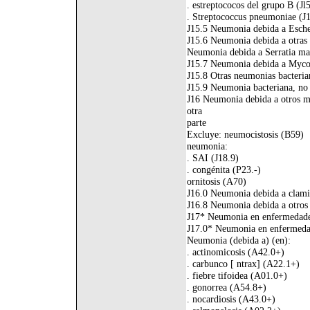
. estreptococos del grupo B (Jl
. Streptococcus pneumoniae (J
J15.5 Neumonia debida a Escher
J15.6 Neumonia debida a otras 
Neumonia debida a Serratia ma
J15.7 Neumonia debida a Myc
J15.8 Otras neumonias bacteria
J15.9 Neumonia bacteriana, no 
J16 Neumonia debida a otros mi
otra
parte
Excluye: neumocistosis (B59)
neumonia:
. SAI (J18.9)
. congénita (P23.-)
ornitosis (A70)
J16.0 Neumonia debida a clami
J16.8 Neumonia debida a otros 
J17* Neumonia en enfermedades 
J17.0* Neumonia en enfermedade
Neumonia (debida a) (en):
. actinomicosis (A42.0+)
. carbunco [ ntrax] (A22.1+)
. fiebre tifoidea (A01.0+)
. gonorrea (A54.8+)
. nocardiosis (A43.0+)