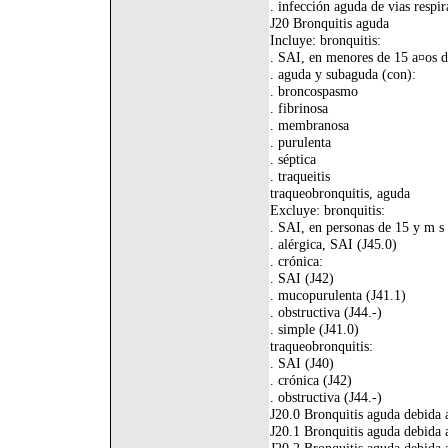
. infección aguda de vias respir
J20 Bronquitis aguda
Incluye: bronquitis:
. SAI, en menores de 15 a¤os 
. aguda y subaguda (con):
. broncospasmo
. fibrinosa
. membranosa
. purulenta
. séptica
. traqueitis
traqueobronquitis, aguda
Excluye: bronquitis:
. SAI, en personas de 15 y m s
. alérgica, SAI (J45.0)
. crónica:
. SAI (J42)
. mucopurulenta (J41.1)
. obstructiva (J44.-)
. simple (J41.0)
traqueobronquitis:
. SAI (J40)
. crónica (J42)
. obstructiva (J44.-)
J20.0 Bronquitis aguda debid
J20.1 Bronquitis aguda debida