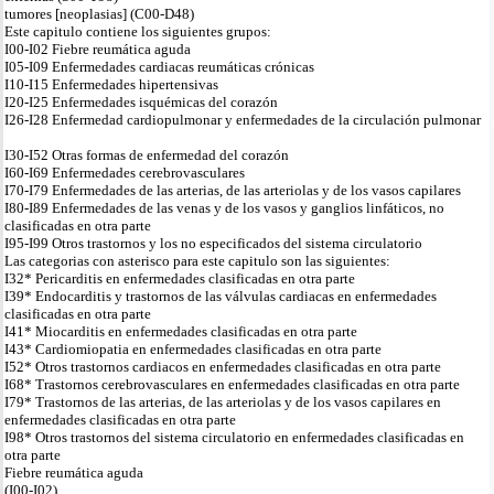
tumores [neoplasias] (C00-D48)
Este capitulo contiene los siguientes grupos:
I00-I02 Fiebre reumática aguda
I05-I09 Enfermedades cardiacas reumáticas crónicas
I10-I15 Enfermedades hipertensivas
I20-I25 Enfermedades isquémicas del corazón
I26-I28 Enfermedad cardiopulmonar y enfermedades de la circulación pulmonar
I30-I52 Otras formas de enfermedad del corazón
I60-I69 Enfermedades cerebrovasculares
I70-I79 Enfermedades de las arterias, de las arteriolas y de los vasos capilares
I80-I89 Enfermedades de las venas y de los vasos y ganglios linfáticos, no
clasificadas en otra parte
I95-I99 Otros trastornos y los no especificados del sistema circulatorio
Las categorias con asterisco para este capitulo son las siguientes:
I32* Pericarditis en enfermedades clasificadas en otra parte
I39* Endocarditis y trastornos de las válvulas cardiacas en enfermedades
clasificadas en otra parte
I41* Miocarditis en enfermedades clasificadas en otra parte
I43* Cardiomiopatia en enfermedades clasificadas en otra parte
I52* Otros trastornos cardiacos en enfermedades clasificadas en otra parte
I68* Trastornos cerebrovasculares en enfermedades clasificadas en otra parte
I79* Trastornos de las arterias, de las arteriolas y de los vasos capilares en
enfermedades clasificadas en otra parte
I98* Otros trastornos del sistema circulatorio en enfermedades clasificadas en
otra parte
Fiebre reumática aguda
(I00-I02)