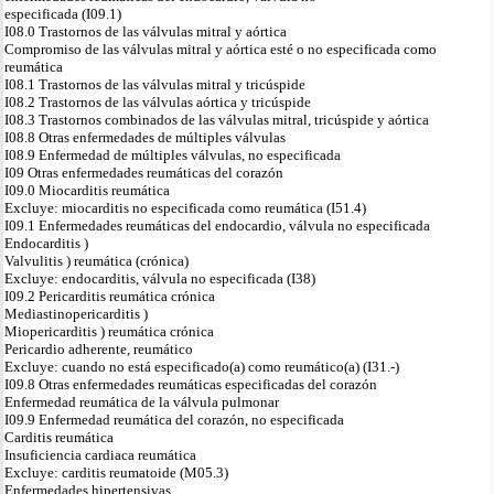
especificada (I09.1)
I08.0 Trastornos de las válvulas mitral y aórtica
Compromiso de las válvulas mitral y aórtica esté o no especificada como
reumática
I08.1 Trastornos de las válvulas mitral y tricúspide
I08.2 Trastornos de las válvulas aórtica y tricúspide
I08.3 Trastornos combinados de las válvulas mitral, tricúspide y aórtica
I08.8 Otras enfermedades de múltiples válvulas
I08.9 Enfermedad de múltiples válvulas, no especificada
I09 Otras enfermedades reumáticas del corazón
I09.0 Miocarditis reumática
Excluye: miocarditis no especificada como reumática (I51.4)
I09.1 Enfermedades reumáticas del endocardio, válvula no especificada
Endocarditis )
Valvulitis ) reumática (crónica)
Excluye: endocarditis, válvula no especificada (I38)
I09.2 Pericarditis reumática crónica
Mediastinopericarditis )
Miopericarditis ) reumática crónica
Pericardio adherente, reumático
Excluye: cuando no está especificado(a) como reumático(a) (I31.-)
I09.8 Otras enfermedades reumáticas especificadas del corazón
Enfermedad reumática de la válvula pulmonar
I09.9 Enfermedad reumática del corazón, no especificada
Carditis reumática
Insuficiencia cardiaca reumática
Excluye: carditis reumatoide (M05.3)
Enfermedades hipertensivas