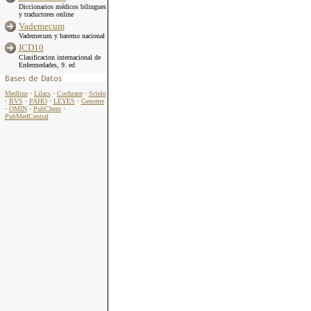
Diccionarios médicos bilingues
y traductores online
Vademecum
Vademecum y baremo nacional
ICD10
Clasificacion internacional de
Enfermedades, 9. ed
Medline
·
Lilacs
·
Cochrane
·
Scielo
·
BVS
·
PAHO
·
LEYES
·
Genome
·
OMIN
·
PubChem
·
PubMedCentral