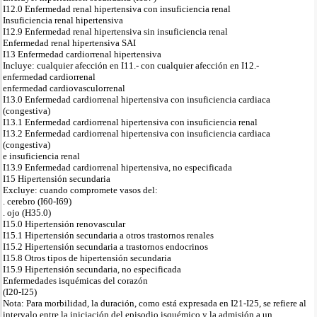
I12.0 Enfermedad renal hipertensiva con insuficiencia renal
Insuficiencia renal hipertensiva
I12.9 Enfermedad renal hipertensiva sin insuficiencia renal
Enfermedad renal hipertensiva SAI
I13 Enfermedad cardiorrenal hipertensiva
Incluye: cualquier afección en I11.- con cualquier afección en I12.-
enfermedad cardiorrenal
enfermedad cardiovasculorrenal
I13.0 Enfermedad cardiorrenal hipertensiva con insuficiencia cardiaca
(congestiva)
I13.1 Enfermedad cardiorrenal hipertensiva con insuficiencia renal
I13.2 Enfermedad cardiorrenal hipertensiva con insuficiencia cardiaca
(congestiva)
e insuficiencia renal
I13.9 Enfermedad cardiorrenal hipertensiva, no especificada
I15 Hipertensión secundaria
Excluye: cuando compromete vasos del:
. cerebro (I60-I69)
. ojo (H35.0)
I15.0 Hipertensión renovascular
I15.1 Hipertensión secundaria a otros trastornos renales
I15.2 Hipertensión secundaria a trastornos endocrinos
I15.8 Otros tipos de hipertensión secundaria
I15.9 Hipertensión secundaria, no especificada
Enfermedades isquémicas del corazón
(I20-I25)
Nota: Para morbilidad, la duración, como está expresada en I21-I25, se refiere al
intervalo entre la iniciación del episodio isquémico y la admisión a un