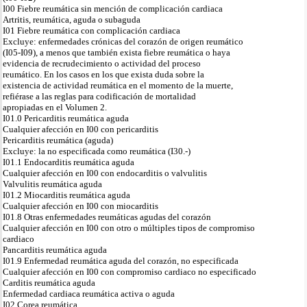
I00 Fiebre reumática sin mención de complicación cardiaca
Artritis, reumática, aguda o subaguda
I01 Fiebre reumática con complicación cardiaca
Excluye: enfermedades crónicas del corazón de origen reumático
(I05-I09), a menos que también exista fiebre reumática o haya
evidencia de recrudecimiento o actividad del proceso
reumático. En los casos en los que exista duda sobre la
existencia de actividad reumática en el momento de la muerte,
refiérase a las reglas para codificación de mortalidad
apropiadas en el Volumen 2.
I01.0 Pericarditis reumática aguda
Cualquier afección en I00 con pericarditis
Pericarditis reumática (aguda)
Excluye: la no especificada como reumática (I30.-)
I01.1 Endocarditis reumática aguda
Cualquier afección en I00 con endocarditis o valvulitis
Valvulitis reumática aguda
I01.2 Miocarditis reumática aguda
Cualquier afección en I00 con miocarditis
I01.8 Otras enfermedades reumáticas agudas del corazón
Cualquier afección en I00 con otro o múltiples tipos de compromiso
cardiaco
Pancarditis reumática aguda
I01.9 Enfermedad reumática aguda del corazón, no especificada
Cualquier afección en I00 con compromiso cardiaco no especificado
Carditis reumática aguda
Enfermedad cardiaca reumática activa o aguda
I02 Corea reumática