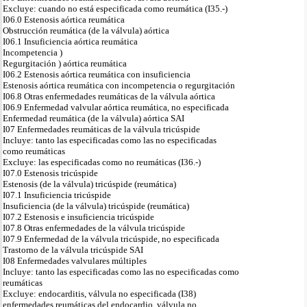
Excluye: cuando no está especificada como reumática (I35.-)
I06.0 Estenosis aórtica reumática
Obstrucción reumática (de la válvula) aórtica
I06.1 Insuficiencia aórtica reumática
Incompetencia )
Regurgitación ) aórtica reumática
I06.2 Estenosis aórtica reumática con insuficiencia
Estenosis aórtica reumática con incompetencia o regurgitación
I06.8 Otras enfermedades reumáticas de la válvula aórtica
I06.9 Enfermedad valvular aórtica reumática, no especificada
Enfermedad reumática (de la válvula) aórtica SAI
I07 Enfermedades reumáticas de la válvula tricúspide
Incluye: tanto las especificadas como las no especificadas
como reumáticas
Excluye: las especificadas como no reumáticas (I36.-)
I07.0 Estenosis tricúspide
Estenosis (de la válvula) tricúspide (reumática)
I07.1 Insuficiencia tricúspide
Insuficiencia (de la válvula) tricúspide (reumática)
I07.2 Estenosis e insuficiencia tricúspide
I07.8 Otras enfermedades de la válvula tricúspide
I07.9 Enfermedad de la válvula tricúspide, no especificada
Trastorno de la válvula tricúspide SAI
I08 Enfermedades valvulares múltiples
Incluye: tanto las especificadas como las no especificadas como
reumáticas
Excluye: endocarditis, válvula no especificada (I38)
enfermedades reumáticas del endocardio, válvula no