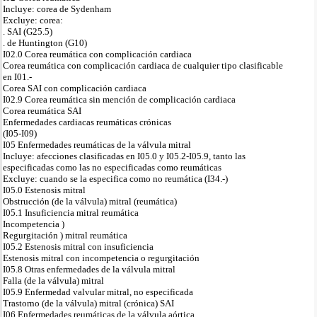
Incluye: corea de Sydenham
Excluye: corea:
. SAI (G25.5)
. de Huntington (G10)
I02.0 Corea reumática con complicación cardiaca
Corea reumática con complicación cardiaca de cualquier tipo clasificable
en I01.-
Corea SAI con complicación cardiaca
I02.9 Corea reumática sin mención de complicación cardiaca
Corea reumática SAI
Enfermedades cardiacas reumáticas crónicas
(I05-I09)
I05 Enfermedades reumáticas de la válvula mitral
Incluye: afecciones clasificadas en I05.0 y I05.2-I05.9, tanto las
especificadas como las no especificadas como reumáticas
Excluye: cuando se la especifica como no reumática (I34.-)
I05.0 Estenosis mitral
Obstrucción (de la válvula) mitral (reumática)
I05.1 Insuficiencia mitral reumática
Incompetencia )
Regurgitación ) mitral reumática
I05.2 Estenosis mitral con insuficiencia
Estenosis mitral con incompetencia o regurgitación
I05.8 Otras enfermedades de la válvula mitral
Falla (de la válvula) mitral
I05.9 Enfermedad valvular mitral, no especificada
Trastorno (de la válvula) mitral (crónica) SAI
I06 Enfermedades reumáticas de la válvula aórtica