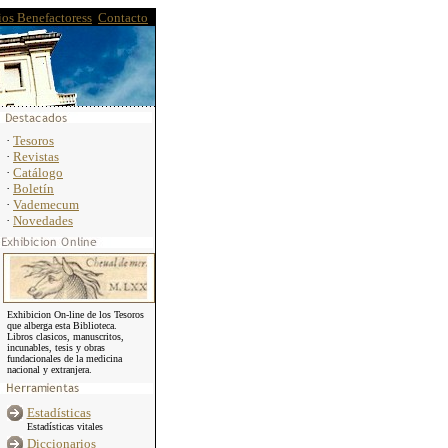
ios Benefactores
s
|
Contacto
·
Tesoros
·
Revistas
·
Catálogo
·
Boletín
·
Vademecum
·
Novedades
Exhibicion On-line de los Tesoros
que alberga esta Biblioteca.
Libros clasicos, manuscritos,
incunables, tesis y obras
fundacionales de la medicina
nacional y extranjera.
Estadísticas
Estadísticas vitales
Diccionarios