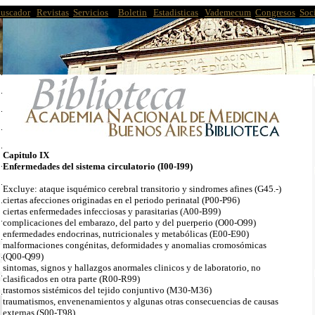
uscador
|
Revistas
|
Servicios
|T
Boletin
|
Estadisticas
|
Vademecum
|
Congresos
|
Soc
Capitulo IX
Enfermedades del sistema circulatorio (I00-I99)
Excluye: ataque isquémico cerebral transitorio y sindromes afines (G45.-)
ciertas afecciones originadas en el periodo perinatal (P00-P96)
ciertas enfermedades infecciosas y parasitarias (A00-B99)
complicaciones del embarazo, del parto y del puerperio (O00-O99)
enfermedades endocrinas, nutricionales y metabólicas (E00-E90)
malformaciones congénitas, deformidades y anomalias cromosómicas
(Q00-Q99)
sintomas, signos y hallazgos anormales clinicos y de laboratorio, no
clasificados en otra parte (R00-R99)
trastornos sistémicos del tejido conjuntivo (M30-M36)
traumatismos, envenenamientos y algunas otras consecuencias de causas
externas (S00-T98)