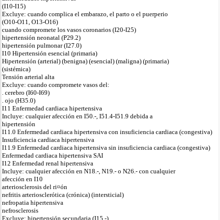
(I10-I15)
Excluye: cuando complica el embarazo, el parto o el puerperio
(O10-O11, O13-O16)
cuando compromete los vasos coronarios (I20-I25)
hipertensión neonatal (P29.2)
hipertensión pulmonar (I27.0)
I10 Hipertensión esencial (primaria)
Hipertensión (arterial) (benigna) (esencial) (maligna) (primaria)
(sistémica)
Tensión arterial alta
Excluye: cuando compromete vasos del:
. cerebro (I60-I69)
. ojo (H35.0)
I11 Enfermedad cardiaca hipertensiva
Incluye: cualquier afección en I50.-, I51.4-I51.9 debida a
hipertensión
I11.0 Enfermedad cardiaca hipertensiva con insuficiencia cardiaca (congestiva)
Insuficiencia cardiaca hipertensiva
I11.9 Enfermedad cardiaca hipertensiva sin insuficiencia cardiaca (congestiva)
Enfermedad cardiaca hipertensiva SAI
I12 Enfermedad renal hipertensiva
Incluye: cualquier afección en N18.-, N19.- o N26.- con cualquier
afección en I10
arteriosclerosis del ri¤ón
nefritis arteriosclerótica (crónica) (intersticial)
nefropatia hipertensiva
nefrosclerosis
Excluye: hipertensión secundaria (I15.-)