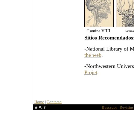
Lamina VIIII
Lamina
Sitios Recomendados
-National Library of M
the web
.
-Northwestern Univers
Projet
.
Home
|
Contacto
Buscador
|
Revistas