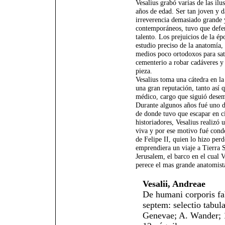
Vesalius grabó varias de las ilu
años de edad. Ser tan joven y d
irreverencia demasiado grande 
contemporáneos, tuvo que defen
talento. Los prejuicios de la ép
estudio preciso de la anatomía, 
medios poco ortodoxos para sati
cementerio a robar cadáveres y 
pieza.
Vesalius toma una cátedra en l
una gran reputación, tanto así 
médico, cargo que siguió desem
Durante algunos años fué uno d
de donde tuvo que escapar en c
historiadores, Vesalius realizó
viva y por ese motivo fué cond
de Felipe II, quien lo hizo per
emprendiera un viaje a Tierra S
Jerusalem, el barco en el cual 
perece el mas grande anatomist
Vesalii, Andreae
De humani corporis fab
septem: selectio tabu
Genevae; A. Wander; 