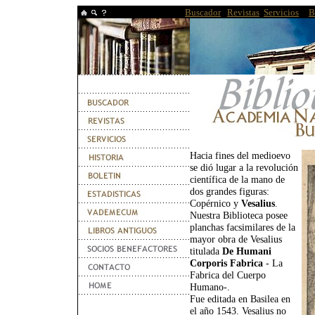
Buscador
|
Revistas
|
Servicios
|T
B
Hacia fines del medioevo
se dió lugar a la revolución
científica de la mano de
dos grandes figuras:
Copérnico y
Vesalius
.
Nuestra Biblioteca posee
planchas facsimilares de la
mayor obra de Vesalius
titulada
De Humani
Corporis Fabrica
- La
Fabrica del Cuerpo
Humano-.
Fue editada en Basilea en
el año 1543. Vesalius no